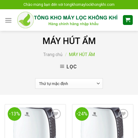
Skip
Chào mừng bạn đến với tongkhomaylockhongkhi.com
to
content
MÁY HÚT ẨM
Trang chủ
/
MÁY HÚT ẨM
LỌC
-13%
-24%
Add to
Add to
Wishlist
Wishlist