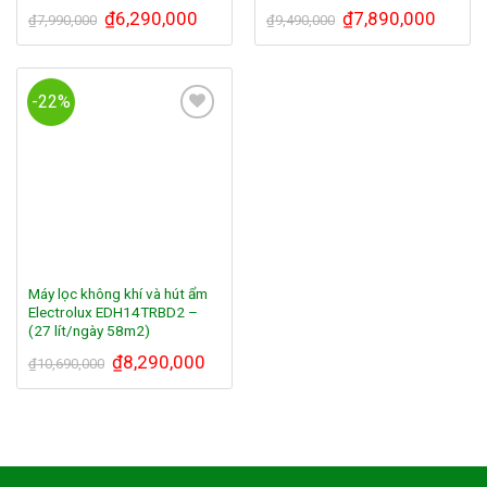
₫
6,290,000
₫
7,890,000
₫
7,990,000
₫
9,490,000
-22%
Add to
Wishlist
Máy lọc không khí và hút ẩm
Electrolux EDH14TRBD2 –
(27 lít/ngày 58m2)
₫
8,290,000
₫
10,690,000