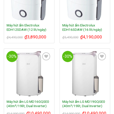
Máy hút ẩm Electrolux
Máy hút ẩm Electrolux
EDH12SDAW (12 lít/ngày)
EDH16SDAW (16 lít/ngày)
₫
3,890,000
₫
4,190,000
₫
4,490,000
₫
5,490,000
-30%
-30%
Add to
Add to
Wishlist
Wishlist
Máy hút ẩm LG MD16GQSE0
Máy hút ẩm LG MD19GQGE0
(40m²/19lít, Dual Inverter)
(40m²/19lít, Dual Inverter)
₫
10,490,000
₫
10,490,000
₫
14,990,000
₫
14,990,000