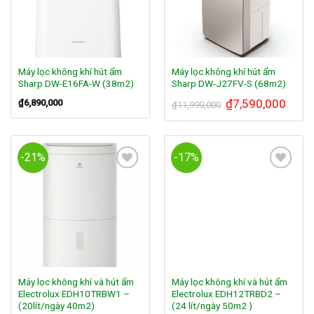
Máy lọc không khí hút ẩm
Máy lọc không khí hút ẩm
Sharp DW-E16FA-W (38m2)
Sharp DW-J27FV-S (68m2)
₫
7,590,000
₫
6,890,000
₫
11,990,000
-21%
-17%
Add to
Add to
Wishlist
Wishlist
Máy lọc không khí và hút ẩm
Máy lọc không khí và hút ẩm
Electrolux EDH10TRBW1 –
Electrolux EDH12TRBD2 –
(20lít/ngày 40m2)
(24 lít/ngày 50m2 )