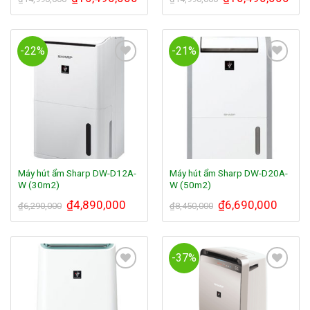
-22%
-21%
Add to
Add to
Wishlist
Wishlist
Máy hút ẩm Sharp DW-D12A-
Máy hút ẩm Sharp DW-D20A-
W (30m2)
W (50m2)
₫
4,890,000
₫
6,690,000
₫
6,290,000
₫
8,450,000
-37%
Add to
Add to
Wishlist
Wishlist