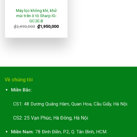
Máy lọc không khí, khử
mùi trên ô tô Sharp IG-
GC2E-B
₫
2,490,000
₫
1,950,000
Về chúng tôi
Miền Bắc:
CS1: 48 Dương Quảng Hàm, Quan Hoa, Cầu Giấy, Hà Nội.
CS2: 25 Vạn Phúc, Hà Đông, Hà Nội
Miền Nam:
78 Đinh Điền, P.2, Q. Tân Bình, HCM.