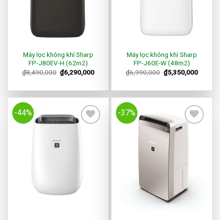
Máy lọc không khí Sharp
Máy lọc không khí Sharp
FP-J80EV-H (62m2)
FP-J60E-W (48m2)
₫
8,490,000
₫
6,290,000
₫
6,990,000
₫
5,350,000
-44%
-37%
Add to
Add to
Wishlist
Wishlist