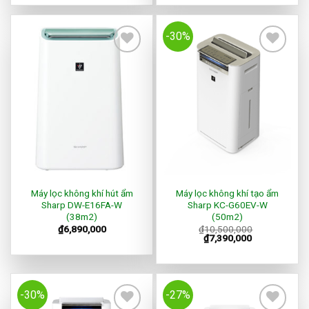
-30%
Add to
Add to
Wishlist
Wishlist
Máy lọc không khí hút ẩm
Máy lọc không khí tạo ẩm
Sharp DW-E16FA-W
Sharp KC-G60EV-W
(38m2)
(50m2)
₫
6,890,000
₫
10,500,000
₫
7,390,000
-30%
-27%