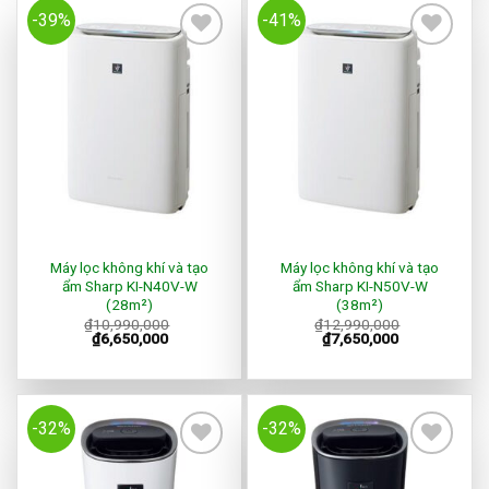
-39%
-41%
Add to
Add to
Wishlist
Wishlist
Máy lọc không khí và tạo
Máy lọc không khí và tạo
ẩm Sharp KI-N40V-W
ẩm Sharp KI-N50V-W
(28m²)
(38m²)
₫
10,990,000
₫
12,990,000
₫
6,650,000
₫
7,650,000
-32%
-32%
Add to
Add to