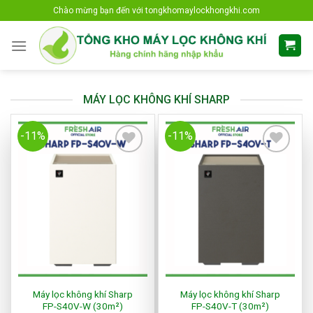
Skip
Chào mừng bạn đến với tongkhomaylockhongkhi.com
to
content
MÁY LỌC KHÔNG KHÍ SHARP
-11%
-11%
Add to
Add to
Wishlist
Wishlist
Máy lọc không khí Sharp
Máy lọc không khí Sharp
FP-S40V-W (30m²)
FP-S40V-T (30m²)