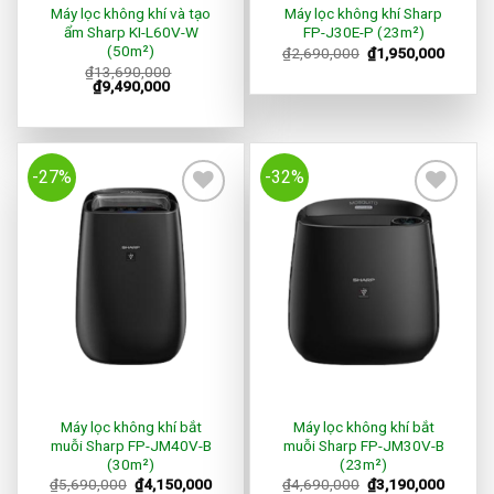
Máy lọc không khí và tạo
Máy lọc không khí Sharp
ẩm Sharp KI-L60V-W
FP-J30E-P (23m²)
(50m²)
₫
2,690,000
₫
1,950,000
₫
13,690,000
₫
9,490,000
-27%
-32%
Add to
Add to
Wishlist
Wishlist
Máy lọc không khí bắt
Máy lọc không khí bắt
muỗi Sharp FP-JM40V-B
muỗi Sharp FP-JM30V-B
(30m²)
(23m²)
₫
5,690,000
₫
4,150,000
₫
4,690,000
₫
3,190,000