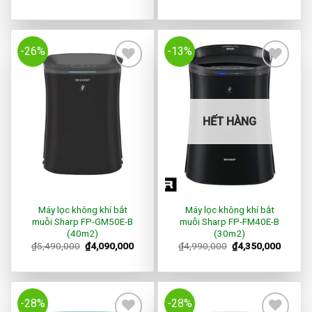
-26%
-13%
Add to
Add to
Wishlist
Wishlist
HẾT HÀNG
Máy lọc không khí bắt
Máy lọc không khí bắt
muỗi Sharp FP-GM50E-B
muỗi Sharp FP-FM40E-B
(40m2)
(30m2)
₫
5,490,000
₫
4,090,000
₫
4,990,000
₫
4,350,000
-28%
-28%