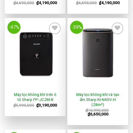
₫
4,690,000
₫
4,190,000
₫
4,690,000
₫
4,190,000
-47%
-39%
Add to
Add to
Wishlist
Wishlist
Máy lọc không khí trên ô
Máy lọc không khí và tạo
tô Sharp FP-JC2M-B
ẩm Sharp KI-N40V-H
(28m²)
₫
5,990,000
₫
3,190,000
₫
10,990,000
₫
6,650,000