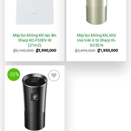
Máy lọc không khí tạo ẩm
Máy lọc không khí, khử
Sharp KC-F30EV-W
mùi trên ô tô Sharp IG-
(21m2)
GC2E-N
₫
5,100,000
₫
3,990,000
₫
2,490,000
₫
1,950,000
-22%
Add to
Wishlist