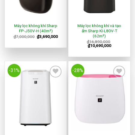
Máy lọc không khí Sharp
Máy lọc không khí và tạo
FP-J50V-H (40m²)
ẩm Sharp KI-L80V-T
(62m²)
₫
7,000,000
₫
3,690,000
₫
16,890,000
₫
10,690,000
-31%
-28%
Add to
Add to
Wishlist
Wishlist