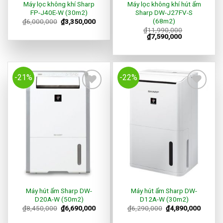
Máy lọc không khí Sharp
Máy lọc không khí hút ẩm
FP-J40E-W (30m2)
Sharp DW-J27FV-S
(68m2)
₫
6,000,000
₫
3,350,000
₫
11,990,000
₫
7,590,000
-21%
-22%
Add to
Add to
Wishlist
Wishlist
Máy hút ẩm Sharp DW-
Máy hút ẩm Sharp DW-
D20A-W (50m2)
D12A-W (30m2)
₫
8,450,000
₫
6,690,000
₫
6,290,000
₫
4,890,000