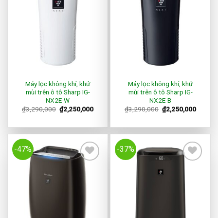
Wishlist
Wishlist
Máy lọc không khí, khử
Máy lọc không khí, khử
mùi trên ô tô Sharp IG-
mùi trên ô tô Sharp IG-
NX2E-W
NX2E-B
₫
3,290,000
₫
2,250,000
₫
3,290,000
₫
2,250,000
-47%
-37%
Add to
Add to
Wishlist
Wishlist