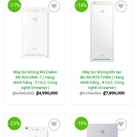
-17%
-14%
Add to
Add to
Wishlist
Wishlist
Máy lọc không khí Daikin
Máy lọc không khí tạo
MC40UVM6-7 ( Hàng
ẩm MCK55TVM6 ( Hàng
chính hãng , 31m2, Công
chính hãng , 41m2, Công
nghệ Streamer)
nghệ Streamer)
₫
5,990,000
₫
4,990,000
₫
9,190,000
₫
7,890,000
-23%
-19%
Add to
Add to