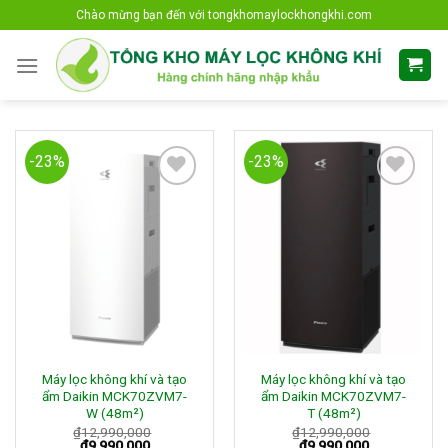
Skip
Chào mừng bạn đến với tongkhomaylockhongkhi.com
to
content
-23%
-23%
Add to
Add to
Wishlist
Wishlist
Máy lọc không khí và tạo
Máy lọc không khí và tạo
ẩm Daikin MCK70ZVM7-
ẩm Daikin MCK70ZVM7-
W (48m²)
T (48m²)
₫
12,990,000
₫
12,990,000
₫
9,990,000
₫
9,990,000