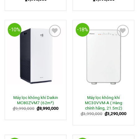
-10%
-18%
Add to
Add to
Wishlist
Wishlist
Máy lọc không khí Daikin
Máy lọc không khí
MC80ZVM7 (62m²)
MC30VVM-A ( Hàng
chính hãng, 21.5m2)
₫
9,990,000
₫
8,990,000
₫
3,990,000
₫
3,290,000