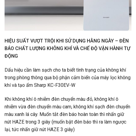
HIỆU SUẤT VƯỢT TRỘI KHI SỬ DỤNG HẰNG NGÀY – ĐÈN
BÁO CHẤT LƯỢNG KHÔNG KHÍ VÀ CHẾ ĐỘ VẬN HÀNH TỰ
ĐỘNG
Dấu hiệu cần làm sạch cho ta biết tình trạng của không khí
trong phòng thông qua bộ phận cảm biến của máy lọc không
khí và tạo ẩm Sharp KC-F30EV-W
Khi không khí ô nhiễm đèn chuyển màu đỏ, không khí ô
nhiễm vừa đèn chuyển màu cam, không khí sạch đèn chuyển
màu xanh lá cây. Muốn tắt đèn báo hoàn toàn thì nhấn giữ
nút HAZE trong 3 giây (muốn bật đèn báo thì ra làm ngược
lại, tức nhấn giữ nút HAZE 3 giây)