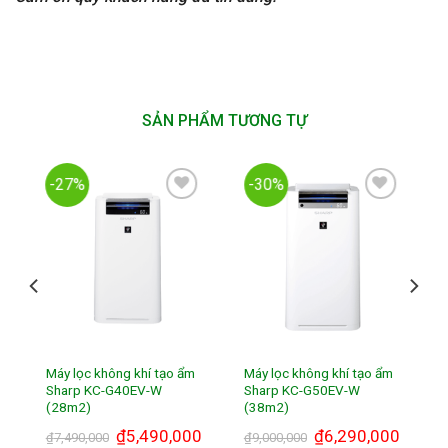
SẢN PHẨM TƯƠNG TỰ
-27%
-30%
Add to
Add to
Wishlist
Wishlist
Máy lọc không khí tạo ẩm
Máy lọc không khí tạo ẩm
Sharp KC-G40EV-W
Sharp KC-G50EV-W
(28m2)
(38m2)
₫
5,490,000
₫
6,290,000
₫
7,490,000
₫
9,000,000