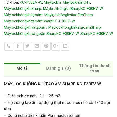
Từ khóa:
KC-F30EV-W
,
Máylọckhí
,
Máylọckhôngkhí
,
MáylọckhôngkhíSharp
,
MáylọckhôngkhíSharpKC-F30EV-W
,
Máylọckhôngkhítạoẩm
,
MáylọckhôngkhítạoẩmSharp
,
MáylọckhôngkhítạoẩmSharpKC-F30EV-W
,
Máylọckhôngkhívàtạoẩm
,
MáylọckhôngkhívàtạoẩmSharp
,
MáylọckhôngkhívàtạoẩmSharpKC-F30EV-W
,
SharpKC-F30EV-W
Thông tin thanh
Mô tả
Đánh giá (0)
toán
MÁY LỌC KHÔNG KHÍ TẠO ẨM SHARP KC-F30EV-W
– Diện tích đề nghị: 21 – 25 m2
– Hệ thống tạo ẩm tự động (hạt nước siêu nhỏ cỡ 1/10 sợi
tóc)
– Công nghệ diệt khuẩn Plasmacluster ion