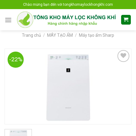
Skip
Chào mừng bạn đến với tongkhomaylockhongkhi.com
to
content
Trang chủ
/
MÁY TẠO ẨM
/
Máy tạo ẩm Sharp
-22%
Add to
Wishlist