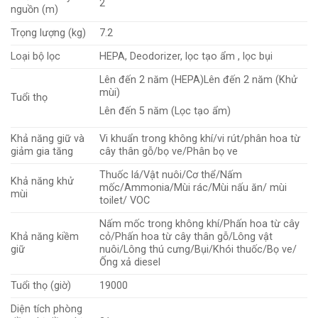
2
nguồn (m)
Trọng lượng (kg)
7.2
Loại bộ lọc
HEPA, Deodorizer, lọc tạo ẩm , lọc bụi
Lên đến 2 năm (HEPA)Lên đến 2 năm (Khử
mùi)
Tuổi thọ
Lên đến 5 năm (Lọc tạo ẩm)
Khả năng giữ và
Vi khuẩn trong không khí/vi rút/phân hoa từ
giảm gia tăng
cây thân gỗ/bọ ve/Phân bọ ve
Thuốc lá/Vật nuôi/Cơ thể/Nấm
Khả năng khử
mốc/Ammonia/Mùi rác/Mùi nấu ăn/ mùi
mùi
toilet/ VOC
Nấm mốc trong không khí/Phấn hoa từ cây
Khả năng kiềm
cỏ/Phấn hoa từ cây thân gỗ/Lông vật
giữ
nuôi/Lông thú cưng/Bụi/Khói thuốc/Bọ ve/
Ống xả diesel
Tuổi thọ (giờ)
19000
Diện tích phòng